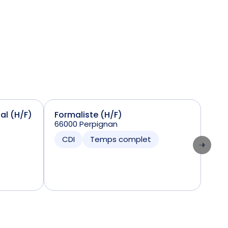
ial (H/F)
Formaliste (H/F)
Sta
66000 Perpignan
(H/
7424
CDI
Temps complet
CD