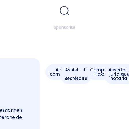
Sponsorisé
Aide -
Assistant
Juriste
Comptable
Assistan
comptable
–
– Taxateur
juridiqu
Secrétaire
notarial
s
essionnels
cherche de