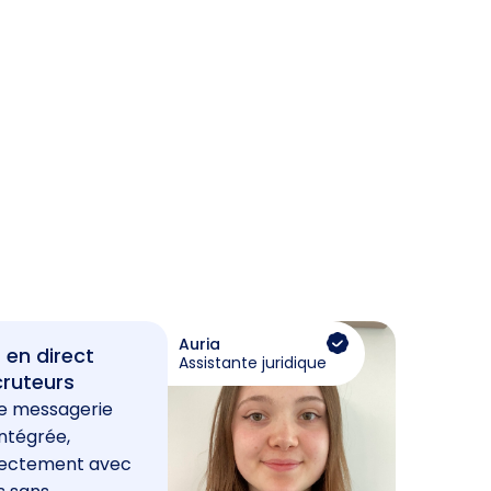
Auria
 en direct
Assistante juridique
cruteurs
e messagerie
ntégrée,
rectement avec