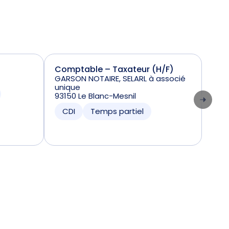
Comptable – Taxateur (H/F)
Ass
GARSON NOTAIRE, SELARL à associé
7500
unique
CD
93150 Le Blanc-Mesnil
CDI
Temps partiel