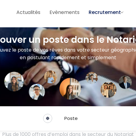
Actualités
Evènements
Recrutement
rouver un poste dans le Notari
uvez le poste de vos rêves dans votre secteur géograph
en postulant rapidement et simplement
Poste
Plus de 1000 offres d’emploi dans le secteur du Notariat