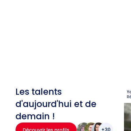
Les talents
Y
R
d'aujourd'hui et de
demain !
+30
Découvrir les profils