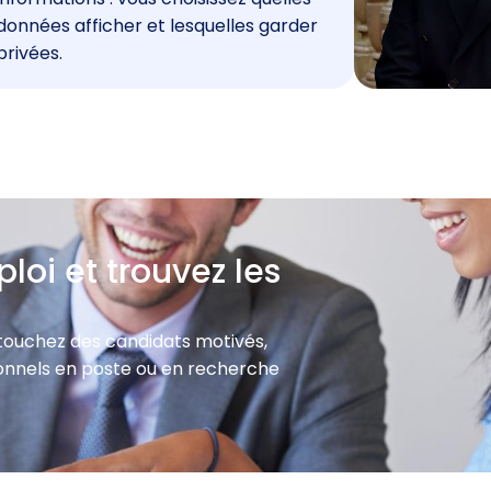
données afficher et lesquelles garder
privées.
loi et trouvez les
 touchez des candidats motivés,
sionnels en poste ou en recherche