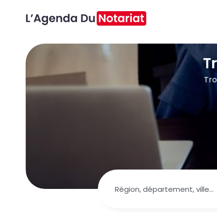
T
Tro