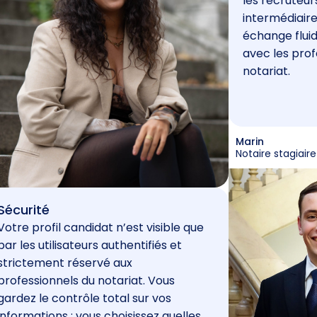
les recruteur
intermédiaire
échange fluid
avec les prof
notariat.
Marin
Notaire stagiaire
Sécurité
Votre profil candidat n’est visible que
par les utilisateurs authentifiés et
strictement réservé aux
professionnels du notariat. Vous
gardez le contrôle total sur vos
informations : vous choisissez quelles