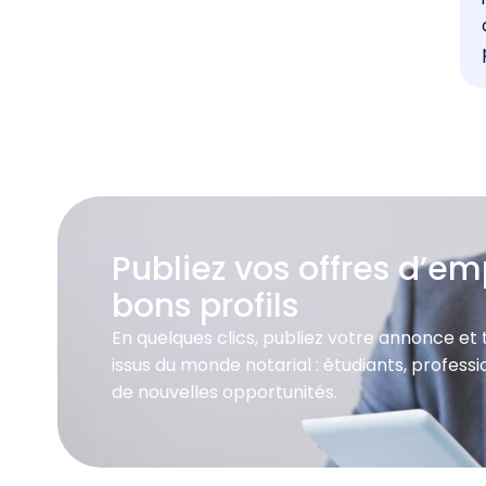
Publiez vos offres d’emp
bons profils
En quelques clics, publiez votre annonce et
issus du monde notarial : étudiants, profes
de nouvelles opportunités.