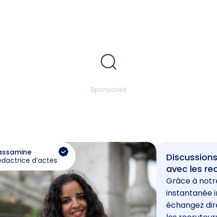
Sponsorisé
assamine
Discussions
édactrice d’actes
avec les re
Grâce à notr
instantanée i
échangez di