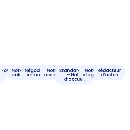
t
Formaliste
Notaire
Négociateur
Notaire
Standardiste
Notaire
Rédacteur
e
salarié
immobilier
assistant
– Hôte
stagiaire
d’actes
d’accueil