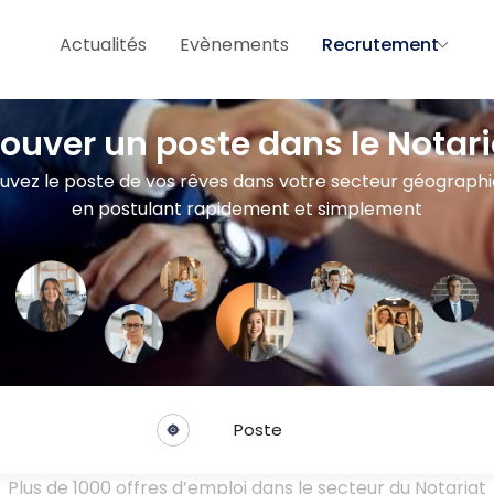
Actualités
Evènements
Recrutement
rouver un poste dans le Notari
uvez le poste de vos rêves dans votre secteur géograph
en postulant rapidement et simplement
Poste
Plus de 1000 offres d’emploi dans le secteur du Notariat