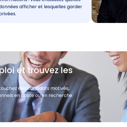
données afficher et lesquelles garder
privées.
loi et trouvez les
 touchez des candidats motivés,
sionnels en poste ou en recherche