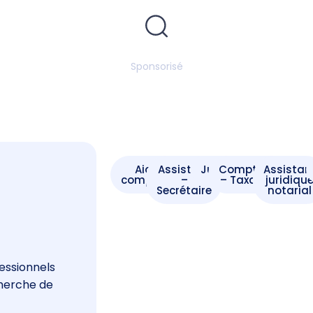
Sponsorisé
Aide -
Assistant
Juriste
Comptable
Assistan
comptable
–
– Taxateur
juridiqu
Secrétaire
notarial
s
essionnels
cherche de