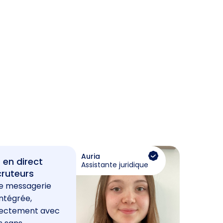
Auria
 en direct
Assistante juridique
cruteurs
e messagerie
ntégrée,
rectement avec