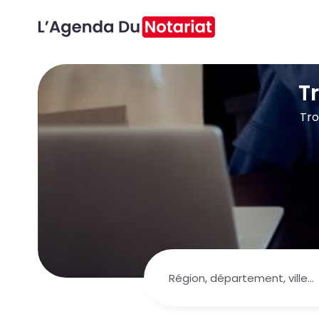
T
Tro