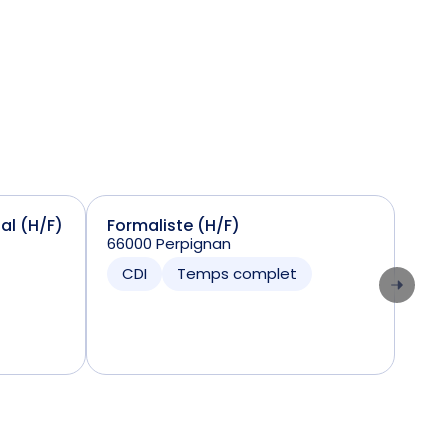
ial (H/F)
Formaliste (H/F)
Sta
66000 Perpignan
(H/
7424
CDI
Temps complet
CD