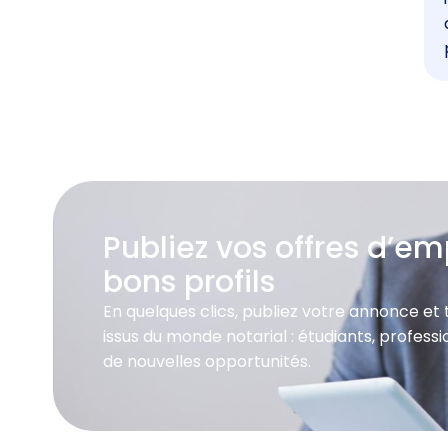
Publiez vos offres d’emp
bons profils
En quelques clics, publiez votre annonce et
issus du monde notarial : étudiants, profes
de nouvelles opportunités.