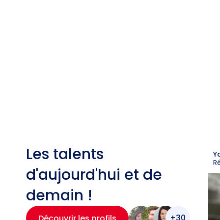
Les talents
Y
R
d'aujourd'hui et de
demain !
+30
Découvrir les profils