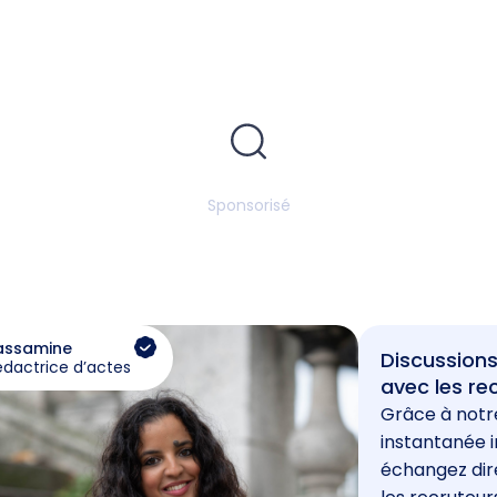
Sponsorisé
assamine
Discussions
édactrice d’actes
avec les re
Grâce à notr
instantanée i
échangez di