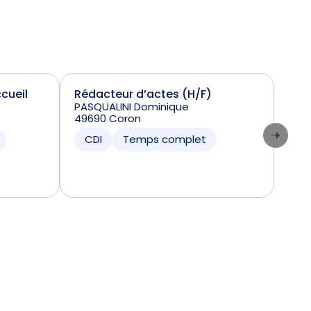
cueil
Rédacteur d’actes (H/F)
Réd
PASQUALINI Dominique
MAR
49690 Coron
663
CDI
Temps complet
CD