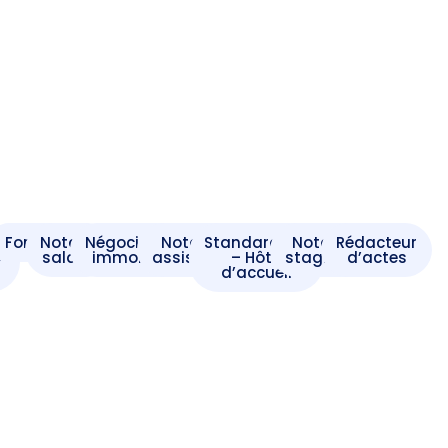
t
Formaliste
Notaire
Négociateur
Notaire
Standardiste
Notaire
Rédacteur
e
salarié
immobilier
assistant
– Hôte
stagiaire
d’actes
d’accueil