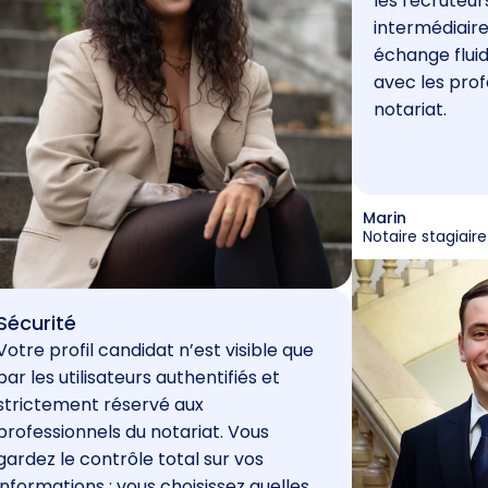
les recruteur
intermédiaire
échange fluid
avec les prof
notariat.
Marin
Notaire stagiaire
Sécurité
Votre profil candidat n’est visible que
par les utilisateurs authentifiés et
strictement réservé aux
professionnels du notariat. Vous
gardez le contrôle total sur vos
informations : vous choisissez quelles