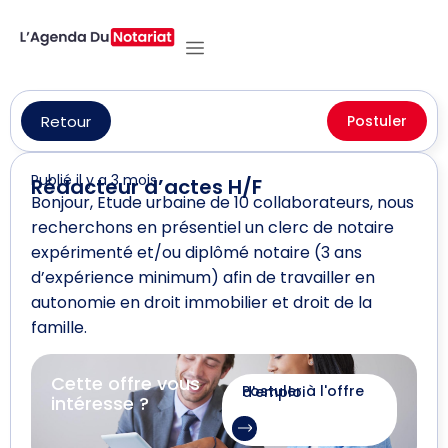
Retour
Postuler
Publié il y a 3 mois
Rédacteur d’actes H/F
Bonjour, Etude urbaine de 10 collaborateurs, nous
recherchons en présentiel un clerc de notaire
expérimenté et/ou diplômé notaire (3 ans
d’expérience minimum) afin de travailler en
autonomie en droit immobilier et droit de la
famille.
Cette offre vous
Postuler à l'offre d'emploi
intéresse ?