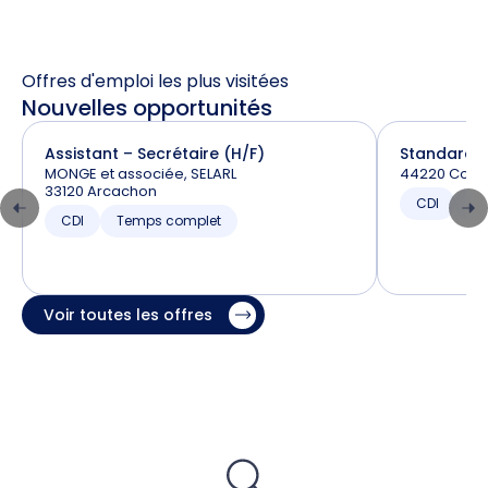
Offres d'emploi les plus visitées
Nouvelles opportunités
Assistant – Secrétaire (H/F)
Standardis
MONGE et associée, SELARL
44220 Couë
33120 Arcachon
CDI
T
CDI
Temps complet
Voir toutes les offres