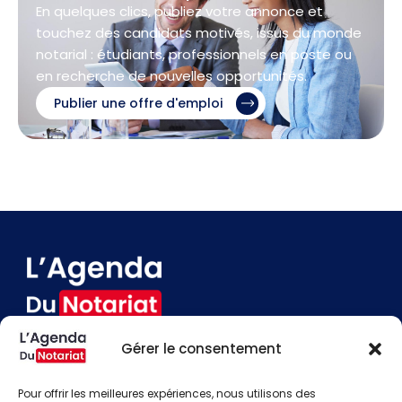
En quelques clics, publiez votre annonce et
touchez des candidats motivés, issus du monde
notarial : étudiants, professionnels en poste ou
en recherche de nouvelles opportunités.
Publier une offre d'emploi
Gérer le consentement
Devenir annonceur
Contact
Pour offrir les meilleures expériences, nous utilisons des