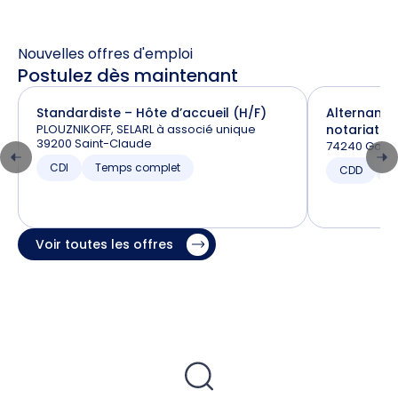
Nouvelles offres d'emploi
Postulez dès maintenant
Standardiste – Hôte d’accueil (H/F)
Alternance
PLOUZNIKOFF, SELARL à associé unique
notariat (H
39200 Saint-Claude
74240 Gaill
CDI
Temps complet
CDD
T
Voir toutes les offres