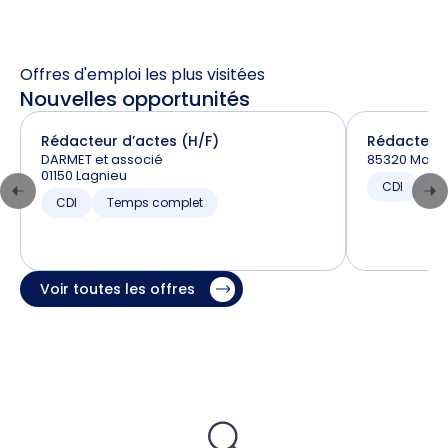
Offres d'emploi les plus visitées
Nouvelles opportunités
Rédacteur d’actes (H/F)
Rédacteur 
DARMET et associé
85320 Mareu
01150 Lagnieu
CDI
T
CDI
Temps complet
Voir toutes les offres