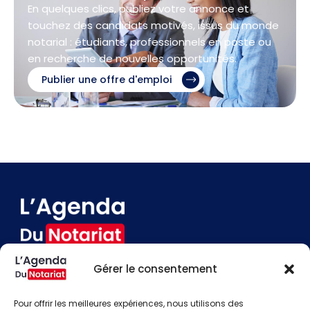
En quelques clics, publiez votre annonce et
touchez des candidats motivés, issus du monde
notarial : étudiants, professionnels en poste ou
en recherche de nouvelles opportunités.
Publier une offre d'emploi
Gérer le consentement
Devenir annonceur
Contact
Pour offrir les meilleures expériences, nous utilisons des