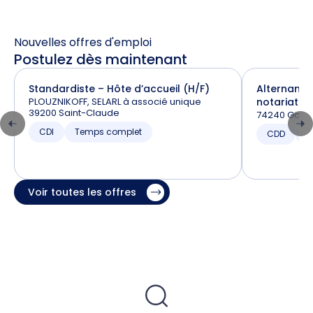
Nouvelles offres d'emploi
Postulez dès maintenant
Standardiste – Hôte d’accueil (H/F)
Alternance
PLOUZNIKOFF, SELARL à associé unique
notariat (H
39200 Saint-Claude
74240 Gaill
CDI
Temps complet
CDD
T
Voir toutes les offres