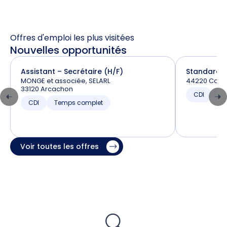
Offres d'emploi les plus visitées
Nouvelles opportunités
Assistant – Secrétaire (H/F)
Standardis
MONGE et associée, SELARL
44220 Couë
33120 Arcachon
CDI
T
CDI
Temps complet
Voir toutes les offres