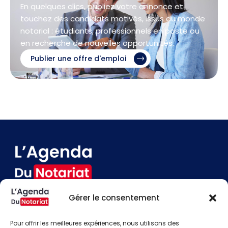
En quelques clics, publiez votre annonce et
touchez des candidats motivés, issus du monde
notarial : étudiants, professionnels en poste ou
en recherche de nouvelles opportunités.
Publier une offre d'emploi
Gérer le consentement
Devenir annonceur
Contact
Pour offrir les meilleures expériences, nous utilisons des