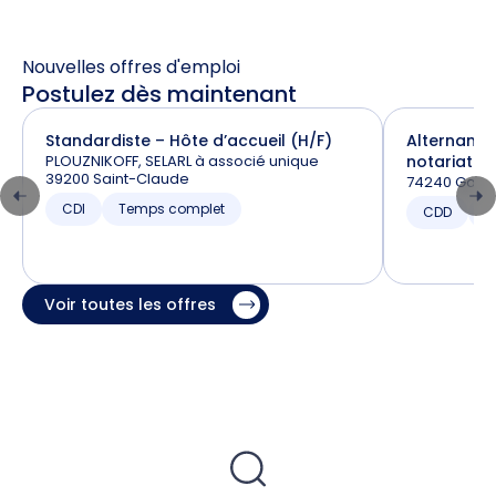
Nouvelles offres d'emploi
Postulez dès maintenant
Standardiste – Hôte d’accueil (H/F)
Alternance
PLOUZNIKOFF, SELARL à associé unique
notariat (H
39200 Saint-Claude
74240 Gaill
CDI
Temps complet
CDD
T
Voir toutes les offres