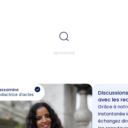
Sponsorisé
assamine
Discussions
édactrice d’actes
avec les re
Grâce à notr
instantanée i
échangez di