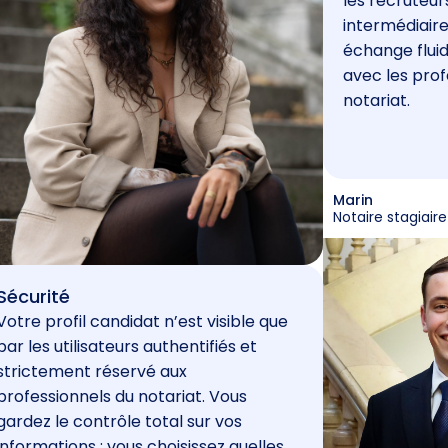
les recruteur
intermédiaire
échange fluid
avec les prof
notariat.
Marin
Notaire stagiaire
Sécurité
Votre profil candidat n’est visible que
par les utilisateurs authentifiés et
strictement réservé aux
professionnels du notariat. Vous
gardez le contrôle total sur vos
informations : vous choisissez quelles