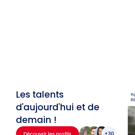
Les talents
Y
R
d'aujourd'hui et de
demain !
+30
Découvrir les profils