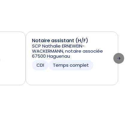
Notaire assistant (H/F)
Réd
SCP Nathalie ERNEWEIN-
SEL
WACKERMANN, notaire associée
Nota
67500 Haguenau
6448
CDI
Temps complet
CD