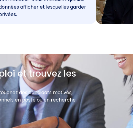
données afficher et lesquelles garder
privées.
loi et trouvez les
 touchez des candidats motivés,
sionnels en poste ou en recherche