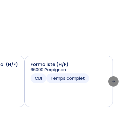
ial (H/F)
Formaliste (H/F)
Sta
66000 Perpignan
(H/
7424
CDI
Temps complet
CD