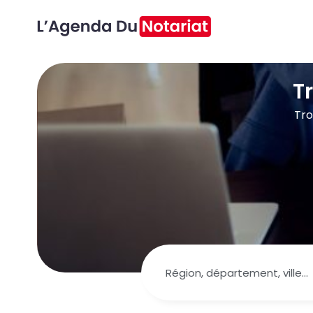
T
Tro