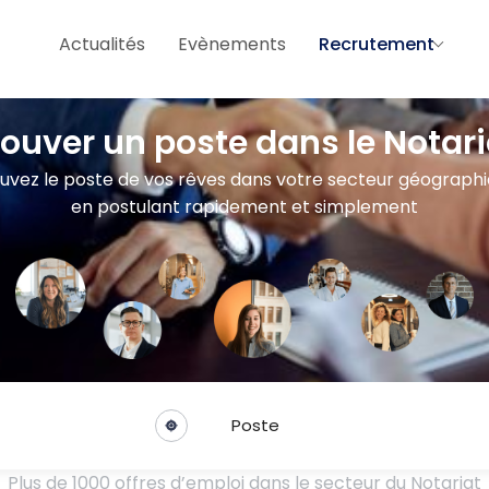
Actualités
Evènements
Recrutement
rouver un poste dans le Notari
uvez le poste de vos rêves dans votre secteur géograph
en postulant rapidement et simplement
Poste
Plus de 1000 offres d’emploi dans le secteur du Notariat