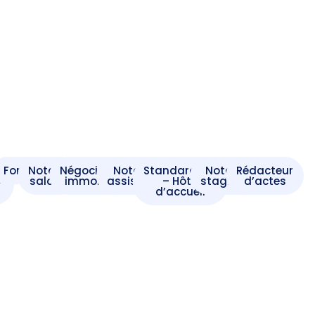
t
Formaliste
Notaire
Négociateur
Notaire
Standardiste
Notaire
Rédacteur
e
salarié
immobilier
assistant
– Hôte
stagiaire
d’actes
d’accueil