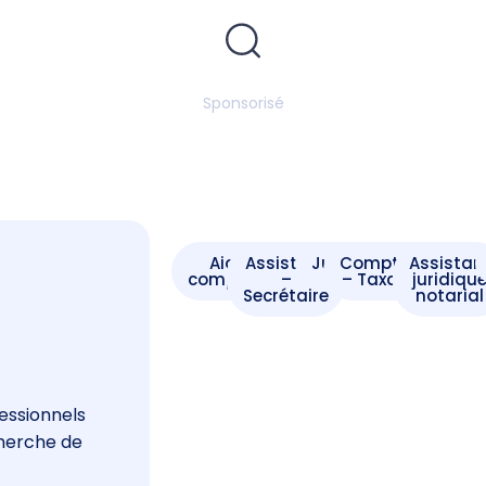
Sponsorisé
Aide -
Assistant
Juriste
Comptable
Assistan
comptable
–
– Taxateur
juridiqu
Secrétaire
notarial
s
essionnels
cherche de