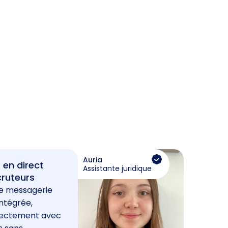
Auria
 en direct
Assistante juridique
cruteurs
e messagerie
ntégrée,
rectement avec