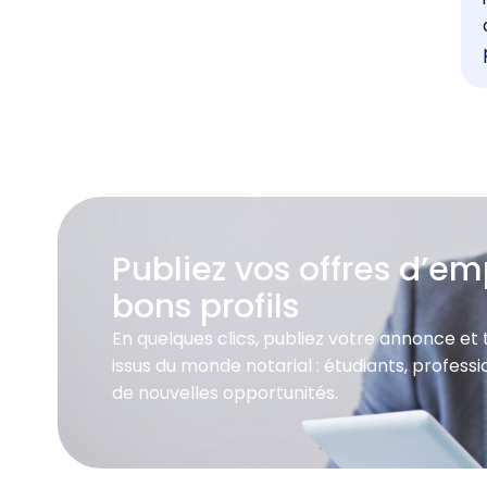
Publiez vos offres d’emp
bons profils
En quelques clics, publiez votre annonce et
issus du monde notarial : étudiants, profes
de nouvelles opportunités.