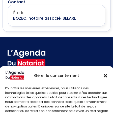
Contact
Étude
BOZEC, notaire associé, SELARL
Gérer le consentement
Devenir annonceur
Contact
Pour offrir les meilleures expériences, nous utilisons des
Besoin d'aide
technologies telles que les cookies pour stocker et/ou accéder aux
informations des appareils. Le fait de consentir à ces technologies
Actualités
nous permettra de traiter des données telles que le comportement
Évènements
de navigation ou les ID uniques sur ce site. Le fait de ne pas
Offres d'emploi
consentir ou de retirer son consentement peut avoir un effet négatif
Candidats