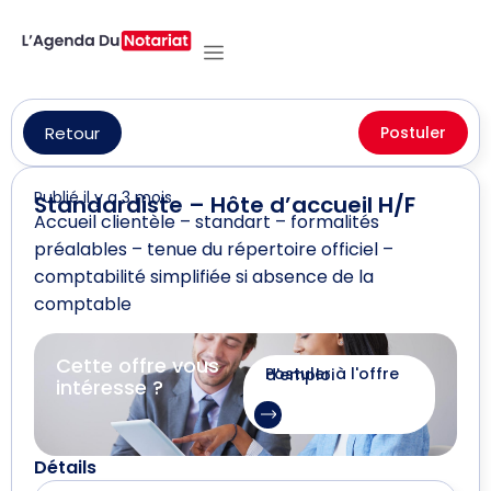
Retour
Postuler
Publié il y a 3 mois
Standardiste – Hôte d’accueil H/F
Accueil clientèle – standart – formalités
préalables – tenue du répertoire officiel –
comptabilité simplifiée si absence de la
comptable
Cette offre vous
Postuler à l'offre d'emploi
intéresse ?
Détails