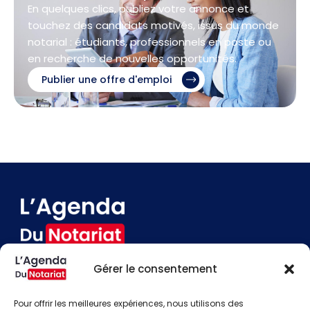
En quelques clics, publiez votre annonce et
touchez des candidats motivés, issus du monde
notarial : étudiants, professionnels en poste ou
en recherche de nouvelles opportunités.
Publier une offre d'emploi
Gérer le consentement
Devenir annonceur
Contact
Pour offrir les meilleures expériences, nous utilisons des