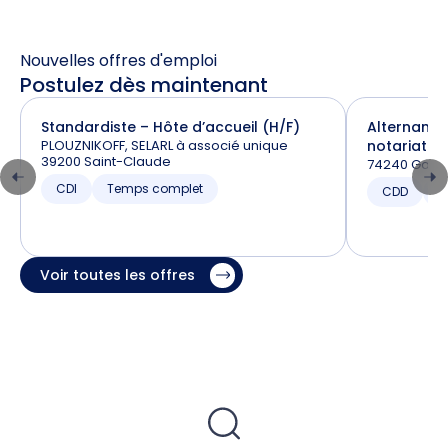
Nouvelles offres d'emploi
Postulez dès maintenant
Standardiste – Hôte d’accueil (H/F)
Alternance
PLOUZNIKOFF, SELARL à associé unique
notariat (H
39200 Saint-Claude
74240 Gaill
CDI
Temps complet
CDD
T
Voir toutes les offres