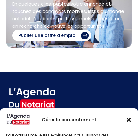
En quelques clics, publiez votre annonce et
touchez des candidats motivés, issus du monde
notarial : étudiants, professionnels en poste ou
en recherche de nouvelles opportunités.
Publier une offre d'emploi
Gérer le consentement
Devenir annonceur
Contact
Pour offrir les meilleures expériences, nous utilisons des