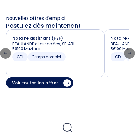
Nouvelles offres d'emploi
Postulez dès maintenant
Notaire assistant (H/F)
Notaire ass
BEAULANDE et associées, SELARL
BEAULANDE e
56190 Muzillac
56190 Muzill
CDI
Temps complet
CDI
T
Voir toutes les offres