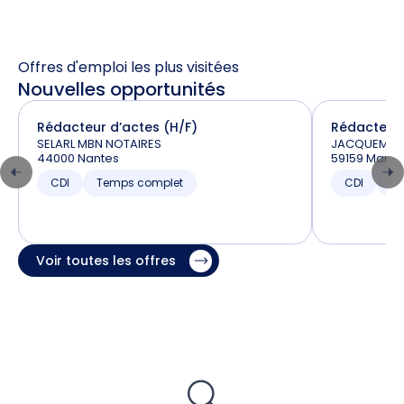
Offres d'emploi les plus visitées
Nouvelles opportunités
Rédacteur d’actes (H/F)
Rédacteur 
SELARL MBN NOTAIRES
JACQUEMAR
44000 Nantes
59159 Marco
CDI
Temps complet
CDI
T
Voir toutes les offres