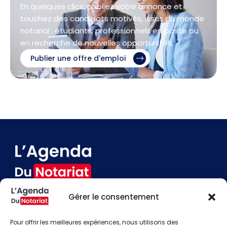
En quelques clics, publiez votre annonce et
touchez des candidats motivés, issus du monde
notarial : étudiants, professionnels en poste ou
en recherche de nouvelles opportunités.
Publier une offre d'emploi
Gérer le consentement
Devenir annonceur
Contact
Pour offrir les meilleures expériences, nous utilisons des