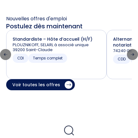
Nouvelles offres d'emploi
Postulez dès maintenant
Standardiste – Hôte d’accueil (H/F)
Alternance
PLOUZNIKOFF, SELARL à associé unique
notariat (H
39200 Saint-Claude
74240 Gaill
CDI
Temps complet
CDD
T
Voir toutes les offres