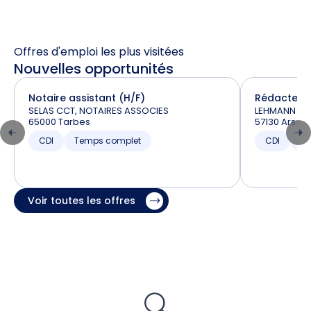
Offres d'emploi les plus visitées
Nouvelles opportunités
Notaire assistant (H/F)
Rédacteur 
SELAS CCT, NOTAIRES ASSOCIES
LEHMANN et 
65000 Tarbes
57130 Ars-s
CDI
Temps complet
CDI
T
Voir toutes les offres