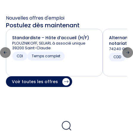
Nouvelles offres d'emploi
Postulez dès maintenant
Standardiste – Hôte d’accueil (H/F)
Alternance
PLOUZNIKOFF, SELARL à associé unique
notariat (H
39200 Saint-Claude
74240 Gaill
CDI
Temps complet
CDD
T
Voir toutes les offres