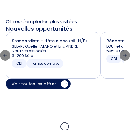
Offres d'emploi les plus visitées
Nouvelles opportunités
Standardiste – Hôte d’accueil (H/F)
Rédacteur 
SELARL Gaëlle TALANO et Eric ANDRE
LOUF et asso
Notaires associés
60500 Chanti
34200 Sète
CDI
T
CDI
Temps complet
Voir toutes les offres