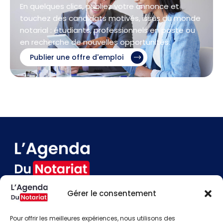
En quelques clics, publiez votre annonce et
touchez des candidats motivés, issus du monde
notarial : étudiants, professionnels en poste ou
en recherche de nouvelles opportunités.
Publier une offre d'emploi
Gérer le consentement
Devenir annonceur
Contact
Pour offrir les meilleures expériences, nous utilisons des