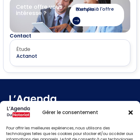
Cette offre vous
Postuler à l'offre d'emploi
intéresse ?
Contact
Étude
Actanot
Gérer le consentement
Pour offrir les meilleures expériences, nous utilisons des
technologies telles que les cookies pour stocker et/ou accéder aux
Devenir annonceur
informations des appareils. Le fait de consentir à ces technologies