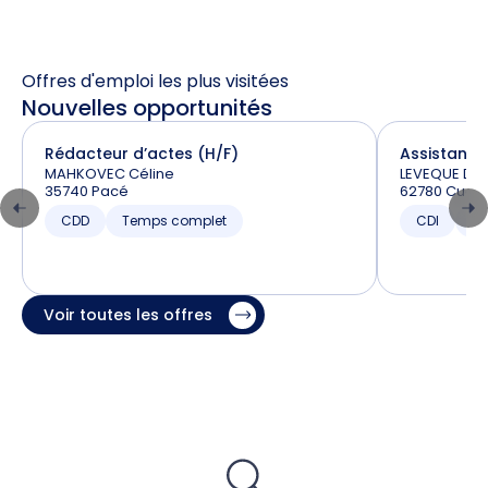
Offres d'emploi les plus visitées
Nouvelles opportunités
Rédacteur d’actes (H/F)
Assistant –
MAHKOVEC Céline
LEVEQUE Dav
35740 Pacé
62780 Cucq
CDD
Temps complet
CDI
T
Voir toutes les offres