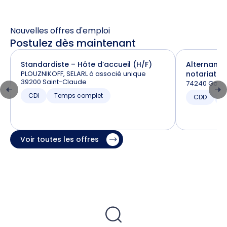
Nouvelles offres d'emploi
Postulez dès maintenant
Standardiste – Hôte d’accueil (H/F)
Alternance
PLOUZNIKOFF, SELARL à associé unique
notariat (H
39200 Saint-Claude
74240 Gaill
CDI
Temps complet
CDD
T
Voir toutes les offres