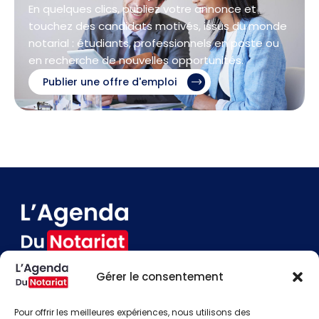
En quelques clics, publiez votre annonce et
touchez des candidats motivés, issus du monde
notarial : étudiants, professionnels en poste ou
en recherche de nouvelles opportunités.
Publier une offre d'emploi
Gérer le consentement
Devenir annonceur
Contact
Pour offrir les meilleures expériences, nous utilisons des