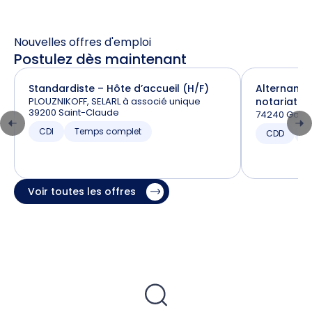
Nouvelles offres d'emploi
Postulez dès maintenant
Standardiste – Hôte d’accueil (H/F)
Alternance
PLOUZNIKOFF, SELARL à associé unique
notariat (H
39200 Saint-Claude
74240 Gaill
CDI
Temps complet
CDD
T
Voir toutes les offres