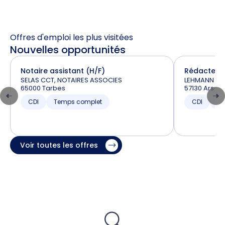
Offres d'emploi les plus visitées
Nouvelles opportunités
Notaire assistant (H/F)
Rédacteur 
SELAS CCT, NOTAIRES ASSOCIES
LEHMANN et 
65000 Tarbes
57130 Ars-s
CDI
Temps complet
CDI
T
Voir toutes les offres