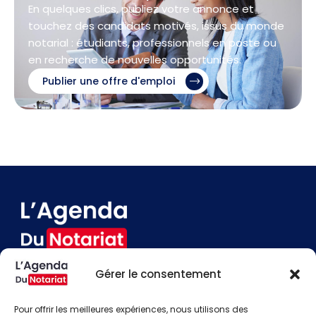
En quelques clics, publiez votre annonce et
touchez des candidats motivés, issus du monde
notarial : étudiants, professionnels en poste ou
en recherche de nouvelles opportunités.
Publier une offre d'emploi
Gérer le consentement
Devenir annonceur
Contact
Pour offrir les meilleures expériences, nous utilisons des