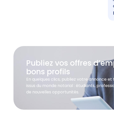
Publiez vos offres d’emp
bons profils
En quelques clics, publiez votre annonce et
issus du monde notarial : étudiants, profes
de nouvelles opportunités.