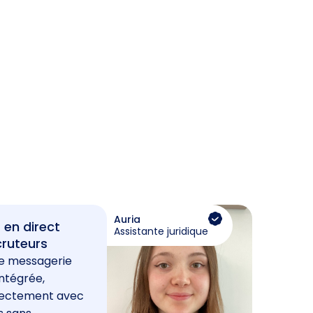
Auria
 en direct
Assistante juridique
cruteurs
e messagerie
ntégrée,
rectement avec