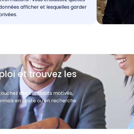
données afficher et lesquelles garder
privées.
loi et trouvez les
 touchez des candidats motivés,
sionnels en poste ou en recherche