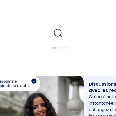
Sponsorisé
assamine
Discussions
édactrice d’actes
avec les re
Grâce à notr
instantanée i
échangez di