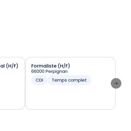
ial (H/F)
Formaliste (H/F)
Sta
66000 Perpignan
(H/
7424
CDI
Temps complet
CD