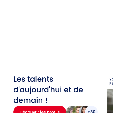
Les talents
Y
R
d'aujourd'hui et de
demain !
+30
Découvrir les profils