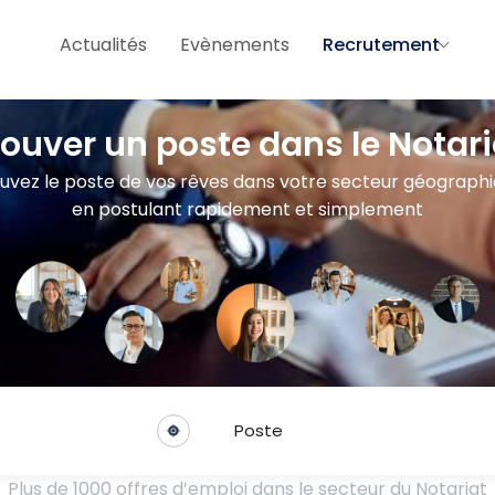
Actualités
Evènements
Recrutement
rouver un poste dans le Notari
uvez le poste de vos rêves dans votre secteur géograph
en postulant rapidement et simplement
Poste
Plus de 1000 offres d’emploi dans le secteur du Notariat