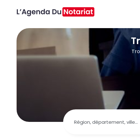
T
Tro