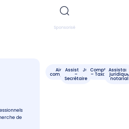
Sponsorisé
Aide -
Assistant
Juriste
Comptable
Assistan
comptable
–
– Taxateur
juridiqu
Secrétaire
notarial
s
essionnels
cherche de