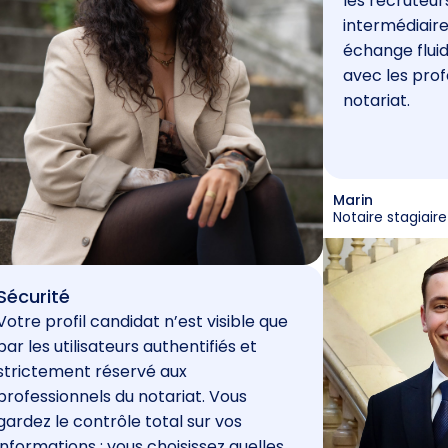
les recruteur
intermédiaire
échange fluid
avec les prof
notariat.
Marin
Notaire stagiaire
Sécurité
Votre profil candidat n’est visible que
par les utilisateurs authentifiés et
strictement réservé aux
professionnels du notariat. Vous
gardez le contrôle total sur vos
informations : vous choisissez quelles