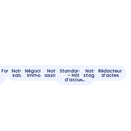
t
Formaliste
Notaire
Négociateur
Notaire
Standardiste
Notaire
Rédacteur
e
salarié
immobilier
assistant
– Hôte
stagiaire
d’actes
d’accueil