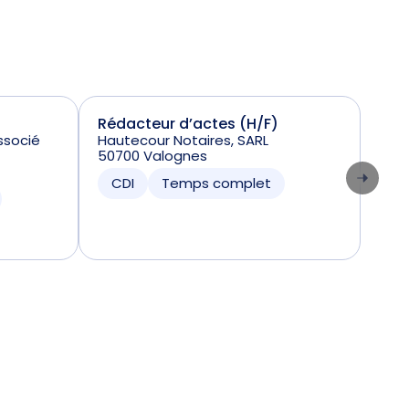
Rédacteur d’actes (H/F)
Aid
ssocié
Hautecour Notaires, SARL
SELA
50700 Valognes
Nota
0131
CDI
Temps complet
CD