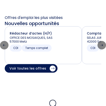
Offres d'emploi les plus visitées
Nouvelles opportunités
Rédacteur d’actes (H/F)
Comptable 
OFFICE DES MOSAIQUES, SAS
SELAS JURIT
57000 Metz
42000 Saint
CDI
Temps complet
CDI
T
Voir toutes les offres