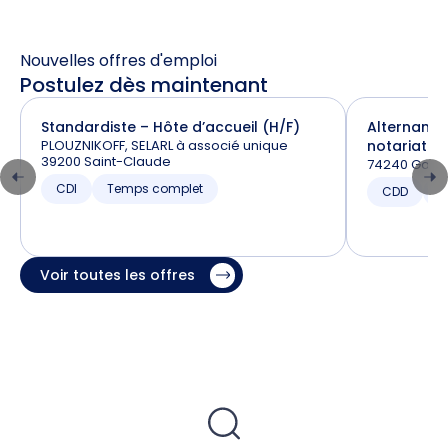
Nouvelles offres d'emploi
Postulez dès maintenant
Standardiste – Hôte d’accueil (H/F)
Alternance
PLOUZNIKOFF, SELARL à associé unique
notariat (H
39200 Saint-Claude
74240 Gaill
CDI
Temps complet
CDD
T
Voir toutes les offres