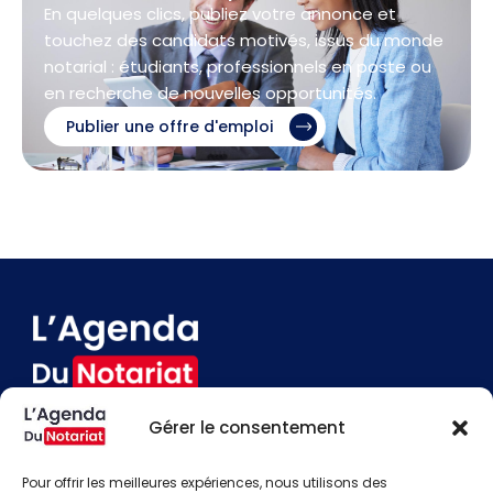
En quelques clics, publiez votre annonce et
touchez des candidats motivés, issus du monde
notarial : étudiants, professionnels en poste ou
en recherche de nouvelles opportunités.
Publier une offre d'emploi
Gérer le consentement
Devenir annonceur
Contact
Pour offrir les meilleures expériences, nous utilisons des