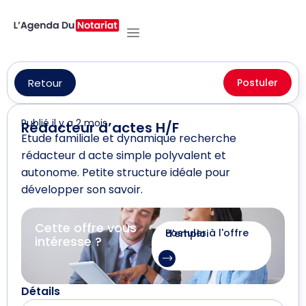
Retour
Postuler
Publié il y a 2 mois
Rédacteur d’actes H/F
Etude familiale et dynamique recherche
rédacteur d acte simple polyvalent et
autonome. Petite structure idéale pour
développer son savoir.
Cette offre vous
Postuler à l'offre d'emploi
intéresse ?
Détails