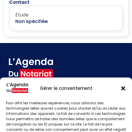
Contact
Étude
Non spécifiée
Gérer le consentement
Devenir annonceur
Contact
Pour offrir les meilleures expériences, nous utilisons des
Besoin d'aide
technologies telles que les cookies pour stocker et/ou accéder aux
informations des appareils. Le fait de consentir à ces technologies
Actualités
nous permettra de traiter des données telles que le comportement
Évènements
de navigation ou les ID uniques sur ce site. Le fait de ne pas
Offres d'emploi
consentir ou de retirer son consentement peut avoir un effet négatif
Candidats