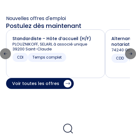
Nouvelles offres d'emploi
Postulez dès maintenant
Standardiste – Hôte d’accueil (H/F)
Alternance
PLOUZNIKOFF, SELARL à associé unique
notariat (H
39200 Saint-Claude
74240 Gaill
CDI
Temps complet
CDD
T
Voir toutes les offres