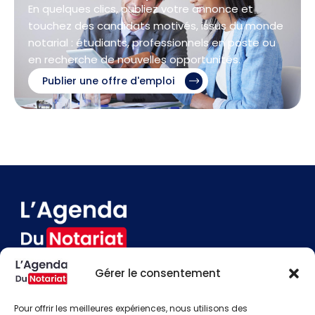
En quelques clics, publiez votre annonce et
touchez des candidats motivés, issus du monde
notarial : étudiants, professionnels en poste ou
en recherche de nouvelles opportunités.
Publier une offre d'emploi
Gérer le consentement
Devenir annonceur
Contact
Pour offrir les meilleures expériences, nous utilisons des