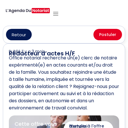
Retour
Postuler
Publié il y a 3 mois
Rédacteur d’actes H/F
Office notarial recherche un(e) clerc de notaire
expérimenté(e) en actes courants et/ou droit
de la famille. Vous souhaitez rejoindre une étude
à taille humaine, impliquée et tournée vers la
qualité de la relation client ? Rejoignez-nous pour
participer activement au suivi et à la rédaction
des dossiers, en autonomie et dans un
environnement de travail convivial.
Cette offre vous
Postuler à l'offre d'emploi