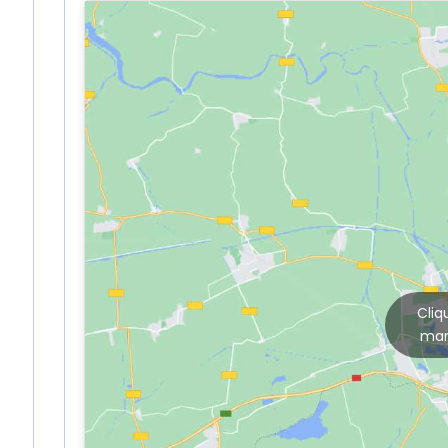
Cliq
mar