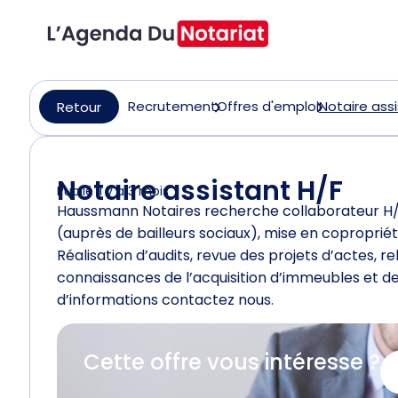
Recrutement
Offres d'emploi
Notaire assi
Retour
Notaire assistant H/F
Publié il y a 3 mois
Haussmann Notaires recherche collaborateur H/F
(auprès de bailleurs sociaux), mise en copropriété 
Réalisation d’audits, revue des projets d’actes, r
connaissances de l’acquisition d’immeubles et des
d’informations contactez nous.
Cette offre vous intéresse ?