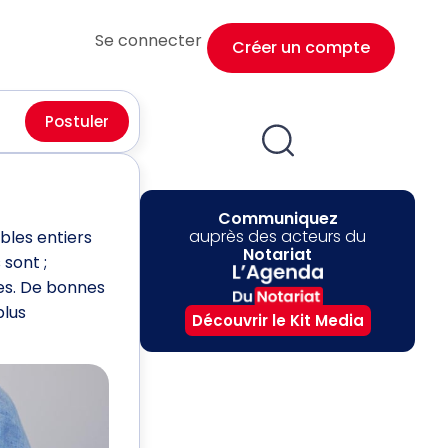
Se connecter
Créer un compte
Postuler
Communiquez
auprès des acteurs du
bles entiers
Notariat
 sont ;
tes. De bonnes
plus
Découvrir le Kit Media