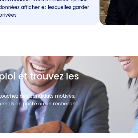
données afficher et lesquelles garder
privées.
loi et trouvez les
 touchez des candidats motivés,
sionnels en poste ou en recherche