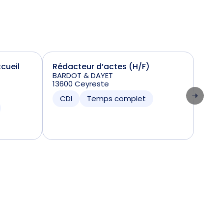
cueil
Rédacteur d’actes (H/F)
Not
BARDOT & DAYET
RIVI
13600 Ceyreste
0624
CDI
Temps complet
CD