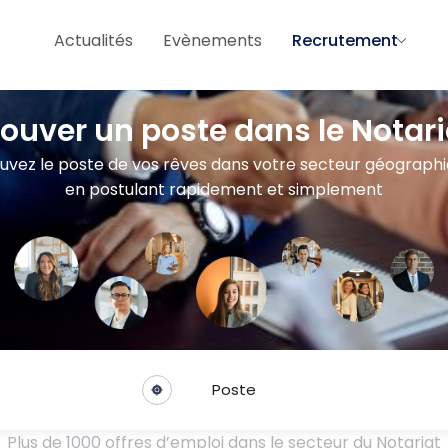
Actualités
Evènements
Recrutement
rouver un poste dans le Notari
uvez le poste de vos rêves dans votre secteur géograph
en postulant rapidement et simplement
Poste
Plus de 1000 offres d’emploi dans le secteur du Notariat