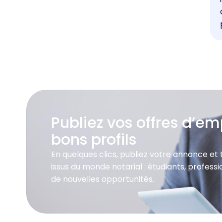
Publiez vos offres d’emp
bons profils
En quelques clics, publiez votre annonce et
issus du monde notarial : étudiants, profes
de nouvelles opportunités.