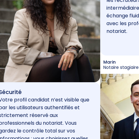
les recruteur
intermédiaire
échange fluid
avec les prof
notariat.
Marin
Notaire stagiaire
Sécurité
Votre profil candidat n’est visible que
par les utilisateurs authentifiés et
strictement réservé aux
professionnels du notariat. Vous
gardez le contrôle total sur vos
informations : vous choisissez quelles