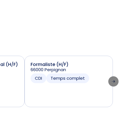
ial (H/F)
Formaliste (H/F)
Sta
66000 Perpignan
(H/
7424
CDI
Temps complet
CD