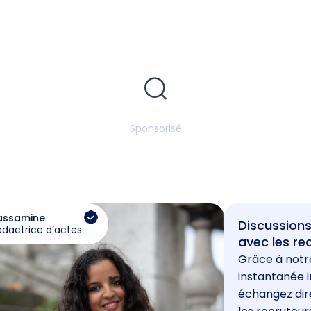
Sponsorisé
assamine
Discussions
édactrice d’actes
avec les re
Grâce à notr
instantanée i
échangez di