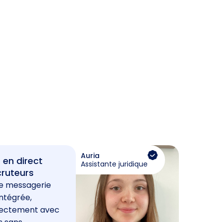
Auria
 en direct
Assistante juridique
cruteurs
e messagerie
ntégrée,
rectement avec