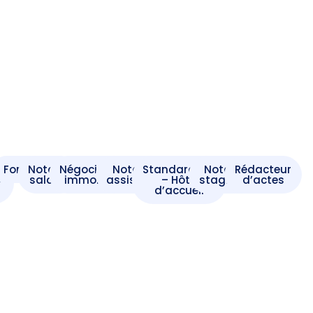
t
Formaliste
Notaire
Négociateur
Notaire
Standardiste
Notaire
Rédacteur
e
salarié
immobilier
assistant
– Hôte
stagiaire
d’actes
d’accueil