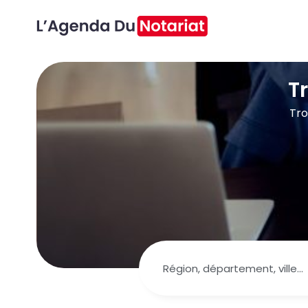
T
Tro