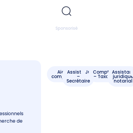
Sponsorisé
Aide -
Assistant
Juriste
Comptable
Assistan
comptable
–
– Taxateur
juridiqu
Secrétaire
notarial
s
essionnels
cherche de