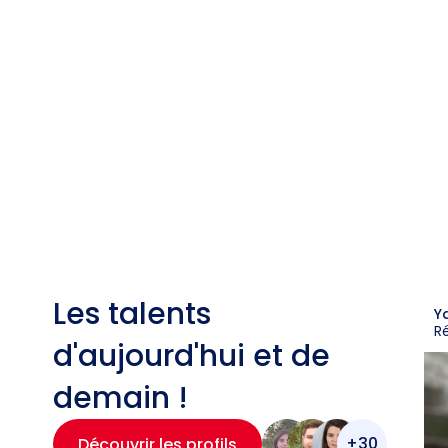
Les talents
Y
R
d'aujourd'hui et de
demain !
+30
Découvrir les profils