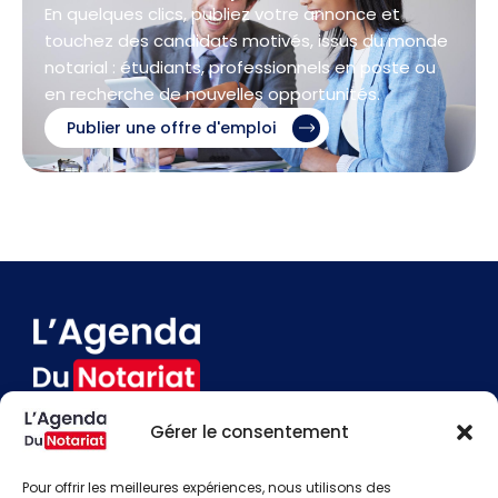
En quelques clics, publiez votre annonce et
touchez des candidats motivés, issus du monde
notarial : étudiants, professionnels en poste ou
en recherche de nouvelles opportunités.
Publier une offre d'emploi
Gérer le consentement
Devenir annonceur
Contact
Pour offrir les meilleures expériences, nous utilisons des