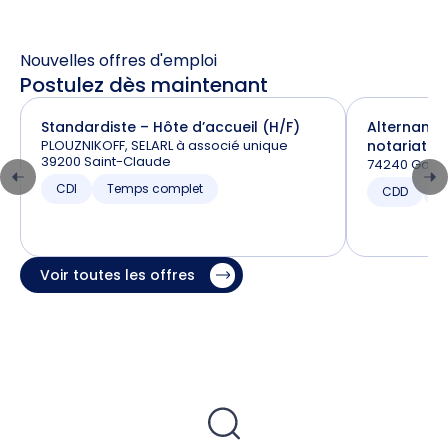
Nouvelles offres d'emploi
Postulez dès maintenant
Standardiste – Hôte d’accueil (H/F)
Alternance
PLOUZNIKOFF, SELARL à associé unique
notariat (H
39200 Saint-Claude
74240 Gaill
CDI
Temps complet
CDD
T
Voir toutes les offres