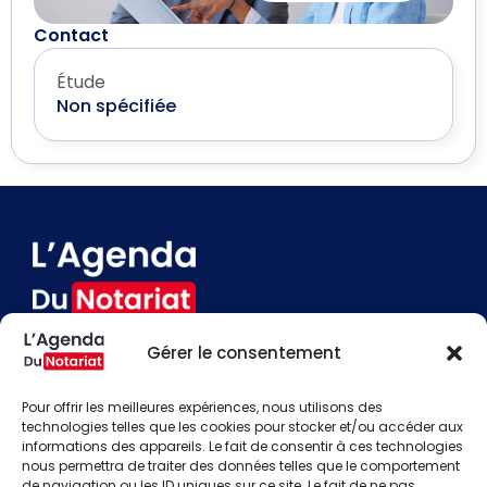
Contact
Étude
Non spécifiée
Gérer le consentement
Devenir annonceur
Contact
Pour offrir les meilleures expériences, nous utilisons des
Besoin d'aide
technologies telles que les cookies pour stocker et/ou accéder aux
informations des appareils. Le fait de consentir à ces technologies
Actualités
nous permettra de traiter des données telles que le comportement
Évènements
de navigation ou les ID uniques sur ce site. Le fait de ne pas