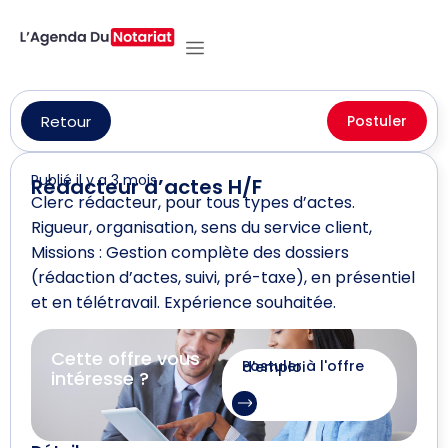
Retour
Postuler
Publié il y a 3 mois
Rédacteur d’actes H/F
Clerc rédacteur, pour tous types d’actes.
Rigueur, organisation, sens du service client,
Missions : Gestion complète des dossiers
(rédaction d’actes, suivi, pré-taxe), en présentiel
et en télétravail. Expérience souhaitée.
Cette offre vous
Postuler à l'offre d'emploi
intéresse ?