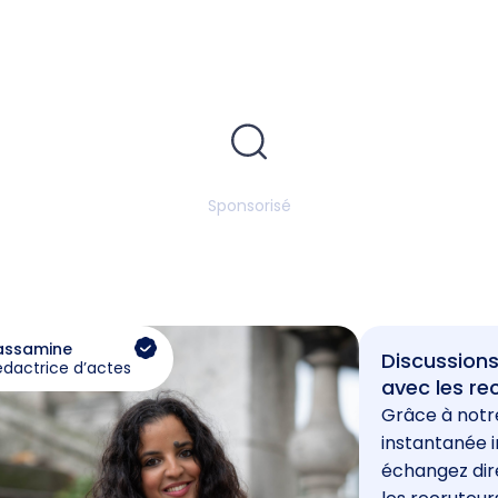
Sponsorisé
assamine
Discussions
édactrice d’actes
avec les re
Grâce à notr
instantanée i
échangez di