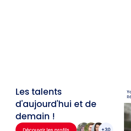
Les talents
Y
R
d'aujourd'hui et de
demain !
+30
Découvrir les profils