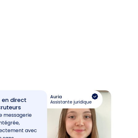
Auria
 en direct
Assistante juridique
cruteurs
e messagerie
ntégrée,
rectement avec