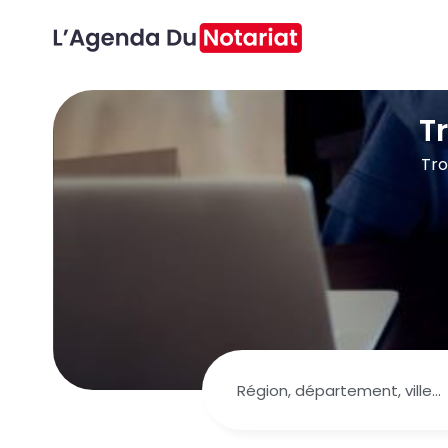
T
Tro