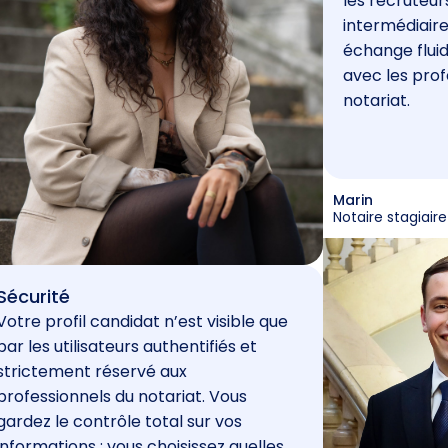
les recruteur
intermédiaire
échange fluid
avec les prof
notariat.
Marin
Notaire stagiaire
Sécurité
Votre profil candidat n’est visible que
par les utilisateurs authentifiés et
strictement réservé aux
professionnels du notariat. Vous
gardez le contrôle total sur vos
informations : vous choisissez quelles