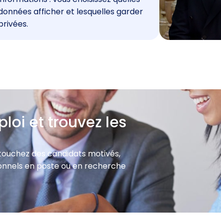
données afficher et lesquelles garder
privées.
loi et trouvez les
 touchez des candidats motivés,
sionnels en poste ou en recherche