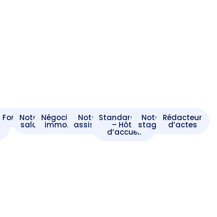
t
Formaliste
Notaire
Négociateur
Notaire
Standardiste
Notaire
Rédacteur
e
salarié
immobilier
assistant
– Hôte
stagiaire
d’actes
d’accueil