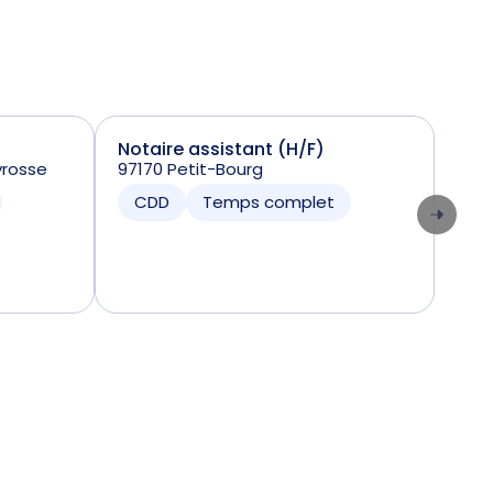
Notaire assistant (H/F)
Not
yrosse
97170 Petit-Bourg
350
CDD
Temps complet
CD