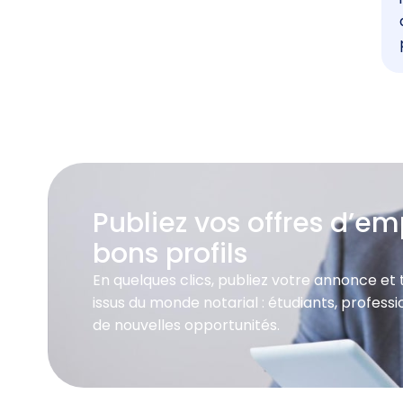
Publiez vos offres d’emp
bons profils
En quelques clics, publiez votre annonce et
issus du monde notarial : étudiants, profes
de nouvelles opportunités.