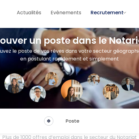
Actualités
Evènements
Recrutement
rouver un poste dans le Notari
uvez le poste de vos rêves dans votre secteur géograph
en postulant rapidement et simplement
Poste
Plus de 1000 offres d’emploi dans le secteur du Notariat