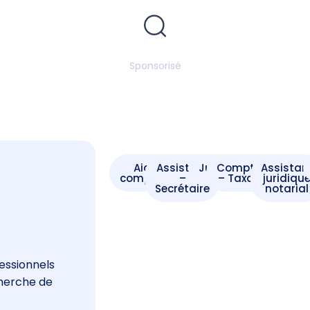
Sponsorisé
Aide -
Assistant
Juriste
Comptable
Assistan
comptable
–
– Taxateur
juridiqu
Secrétaire
notarial
s
essionnels
cherche de