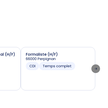
ial (H/F)
Formaliste (H/F)
Sta
66000 Perpignan
(H/
7424
CDI
Temps complet
CD