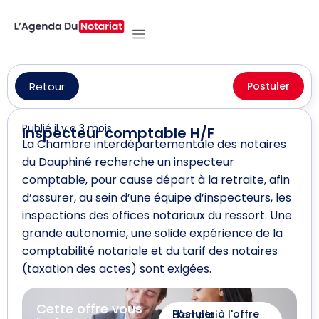
Retour
Postuler
Publié il y a 3 mois
Inspecteur comptable H/F
La Chambre interdépartementale des notaires
du Dauphiné recherche un inspecteur
comptable, pour cause départ à la retraite, afin
d’assurer, au sein d’une équipe d’inspecteurs, les
inspections des offices notariaux du ressort. Une
grande autonomie, une solide expérience de la
comptabilité notariale et du tarif des notaires
(taxation des actes) sont exigées.
Cette offre vous
Postuler à l'offre d'emploi