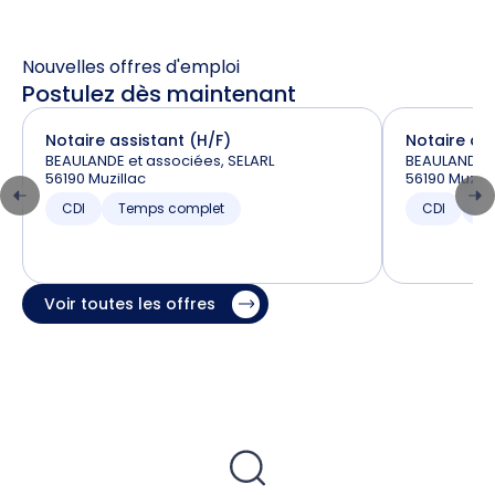
Nouvelles offres d'emploi
Postulez dès maintenant
Notaire assistant (H/F)
Notaire ass
BEAULANDE et associées, SELARL
BEAULANDE e
56190 Muzillac
56190 Muzill
CDI
Temps complet
CDI
T
Voir toutes les offres