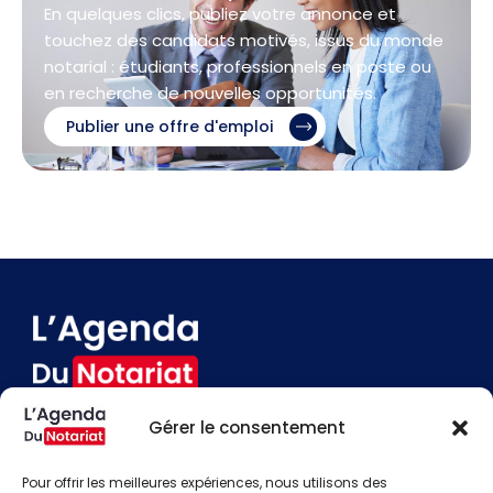
En quelques clics, publiez votre annonce et
touchez des candidats motivés, issus du monde
notarial : étudiants, professionnels en poste ou
en recherche de nouvelles opportunités.
Publier une offre d'emploi
Gérer le consentement
Devenir annonceur
Contact
Pour offrir les meilleures expériences, nous utilisons des