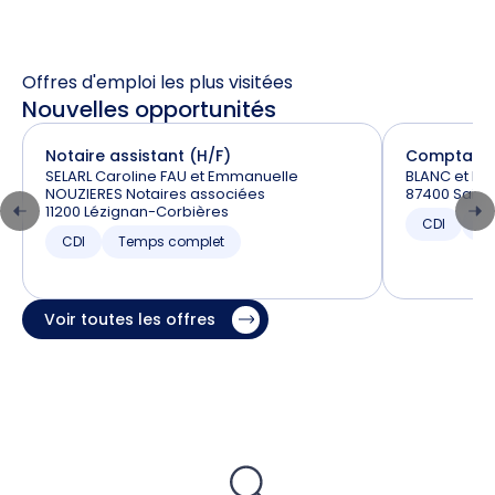
Offres d'emploi les plus visitées
Nouvelles opportunités
Notaire assistant (H/F)
Comptable 
SELARL Caroline FAU et Emmanuelle
BLANC et RAI
NOUZIERES Notaires associées
87400 Saint
11200 Lézignan-Corbières
CDI
T
CDI
Temps complet
Voir toutes les offres