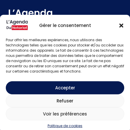
Gérer le consentement
Pour offrir les meilleures expériences, nous utilisons des
technologies telles que les cookies pour stocker et/ou accéder aux
Devenir annonceur
informations des appareils. Le fait de consentir à ces technologies
Contact
nous permettra de traiter des données telles que le comportement
Besoin d'aide
de navigation ou les ID uniques sur ce site. Le fait de ne pas
consentir ou de retirer son consentement peut avoir un effet négatif
Actualités
sur certaines caractéristiques et fonctions.
Évènements
Offres d'emploi
Candidats
Accepter
S'identifier
Créer un compte
Refuser
Mentions légales
Voir les préférences
Politique de confidentialité
CGU
Politique de cookies
Copyright © 2026
L'Agenda Du Notariat.
Tous droits