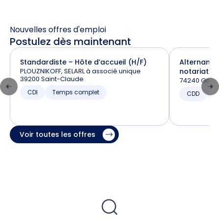
Nouvelles offres d'emploi
Postulez dès maintenant
Standardiste – Hôte d’accueil (H/F)
Alternance
PLOUZNIKOFF, SELARL à associé unique
notariat (H
39200 Saint-Claude
74240 Gaill
CDI
Temps complet
CDD
T
Voir toutes les offres