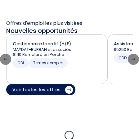
Offres d'emploi les plus visitées
Nouvelles opportunités
Gestionnaire locatif (H/F)
Assistant –
MAYDAT-BURBAN et associés
95250 Bea
61110 Rémalard en Perche
CDD
T
CDI
Temps complet
Voir toutes les offres