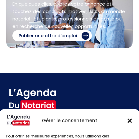
En quelques clics, publiez votre annonce et
touchez des candidats motivés, issus du monde
notarial : étudiants, professionnels en poste ou
en recherche de nouvelles opportunités.
Publier une offre d'emploi
Gérer le consentement
Devenir annonceur
Contact
Pour offrir les meilleures expériences, nous utilisons des