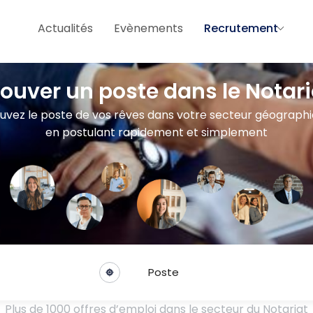
Actualités
Evènements
Recrutement
rouver un poste dans le Notari
uvez le poste de vos rêves dans votre secteur géograph
en postulant rapidement et simplement
Poste
Plus de 1000 offres d’emploi dans le secteur du Notariat