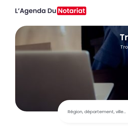
T
Tro