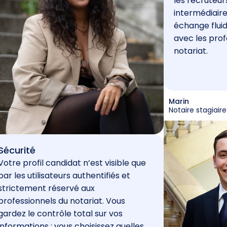
les recruteur
intermédiaire
échange fluid
avec les prof
notariat.
Marin
Notaire stagiaire
Sécurité
Votre profil candidat n’est visible que
par les utilisateurs authentifiés et
strictement réservé aux
professionnels du notariat. Vous
gardez le contrôle total sur vos
informations : vous choisissez quelles