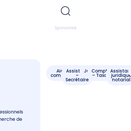
Sponsorisé
Aide -
Assistant
Juriste
Comptable
Assistan
comptable
–
– Taxateur
juridiqu
Secrétaire
notarial
s
essionnels
cherche de