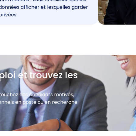
données afficher et lesquelles garder
privées.
loi et trouvez les
 touchez des candidats motivés,
sionnels en poste ou en recherche