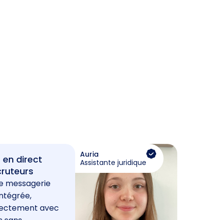
Auria
 en direct
Assistante juridique
cruteurs
e messagerie
ntégrée,
rectement avec