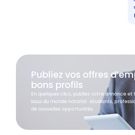
Publiez vos offres d’emp
bons profils
En quelques clics, publiez votre annonce et
issus du monde notarial : étudiants, profes
de nouvelles opportunités.