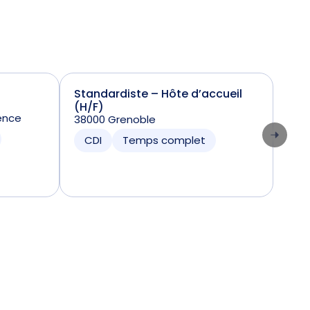
Standardiste – Hôte d’accueil
Réd
(H/F)
941
ence
38000 Grenoble
CD
CDI
Temps complet