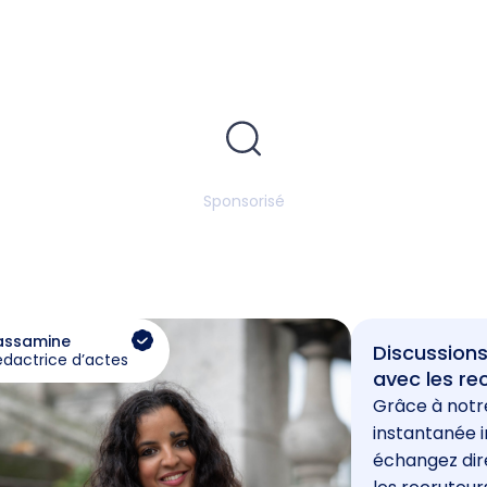
Sponsorisé
assamine
Discussions
édactrice d’actes
avec les re
Grâce à notr
instantanée i
échangez di