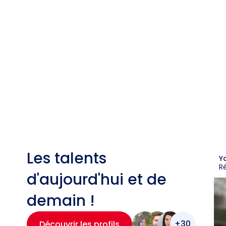
Les talents
Y
R
d'aujourd'hui et de
demain !
+30
Découvrir les profils