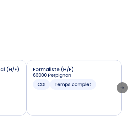
ial (H/F)
Formaliste (H/F)
Sta
66000 Perpignan
(H/
7424
CDI
Temps complet
CD