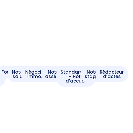
t
Formaliste
Notaire
Négociateur
Notaire
Standardiste
Notaire
Rédacteur
e
salarié
immobilier
assistant
– Hôte
stagiaire
d’actes
d’accueil