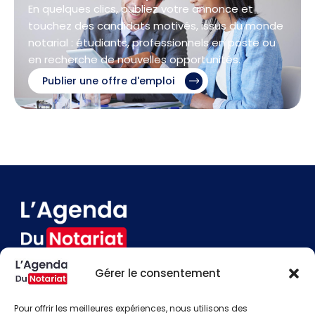
En quelques clics, publiez votre annonce et
touchez des candidats motivés, issus du monde
notarial : étudiants, professionnels en poste ou
en recherche de nouvelles opportunités.
Publier une offre d'emploi
Gérer le consentement
Devenir annonceur
Contact
Pour offrir les meilleures expériences, nous utilisons des