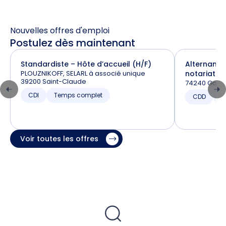
Nouvelles offres d'emploi
Postulez dès maintenant
Standardiste – Hôte d’accueil (H/F)
Alternance
PLOUZNIKOFF, SELARL à associé unique
notariat (H
39200 Saint-Claude
74240 Gaill
CDI
Temps complet
CDD
T
Voir toutes les offres