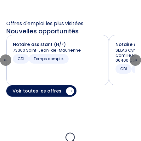
Offres d'emploi les plus visitées
Nouvelles opportunités
Notaire assistant (H/F)
Notaire ass
73300 Saint-Jean-de-Maurienne
SELAS Cyril 
Camille RAY
CDI
Temps complet
06400 Cann
CDI
T
Voir toutes les offres