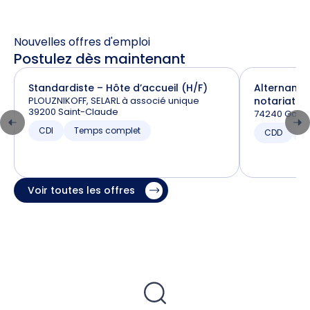
Nouvelles offres d'emploi
Postulez dès maintenant
Standardiste – Hôte d’accueil (H/F)
Alternance
PLOUZNIKOFF, SELARL à associé unique
notariat (H
39200 Saint-Claude
74240 Gaill
CDI
Temps complet
CDD
T
Voir toutes les offres