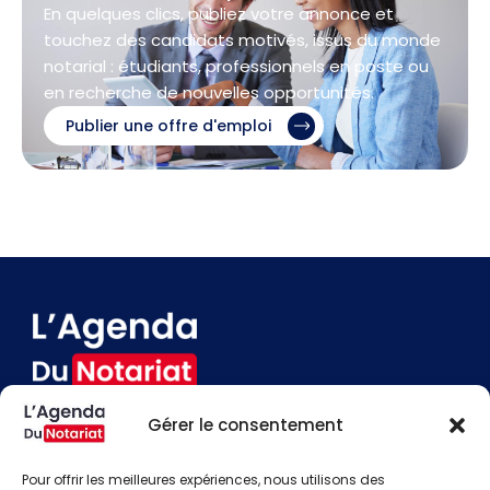
En quelques clics, publiez votre annonce et
touchez des candidats motivés, issus du monde
notarial : étudiants, professionnels en poste ou
en recherche de nouvelles opportunités.
Publier une offre d'emploi
Gérer le consentement
Devenir annonceur
Contact
Pour offrir les meilleures expériences, nous utilisons des