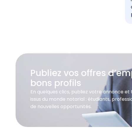
Publiez vos offres d’emp
bons profils
En quelques clics, publiez votre annonce et
issus du monde notarial : étudiants, profes
de nouvelles opportunités.