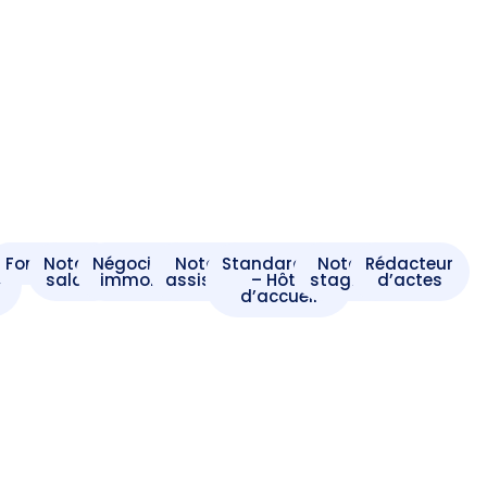
t
Formaliste
Notaire
Négociateur
Notaire
Standardiste
Notaire
Rédacteur
e
salarié
immobilier
assistant
– Hôte
stagiaire
d’actes
d’accueil