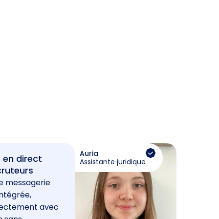
Auria
 en direct
Assistante juridique
cruteurs
e messagerie
ntégrée,
rectement avec