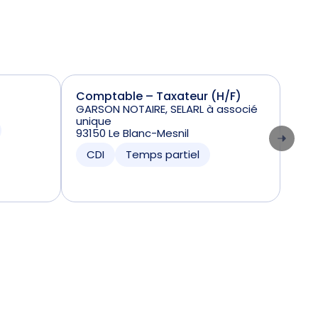
Comptable – Taxateur (H/F)
Ass
GARSON NOTAIRE, SELARL à associé
7500
unique
CD
93150 Le Blanc-Mesnil
CDI
Temps partiel