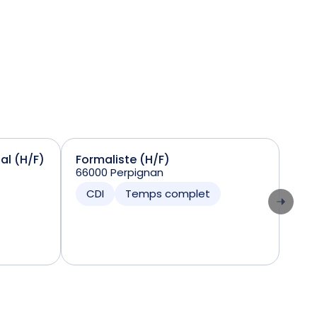
ial (H/F)
Formaliste (H/F)
Sta
66000 Perpignan
(H/
7424
CDI
Temps complet
CD