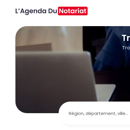
T
Tro