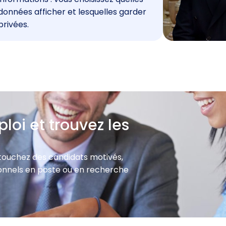
données afficher et lesquelles garder
privées.
loi et trouvez les
 touchez des candidats motivés,
sionnels en poste ou en recherche