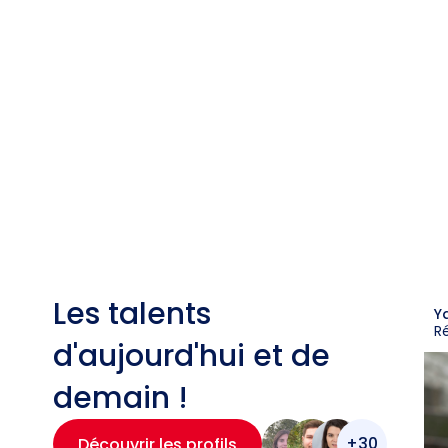
Les talents
Y
R
d'aujourd'hui et de
demain !
+30
Découvrir les profils