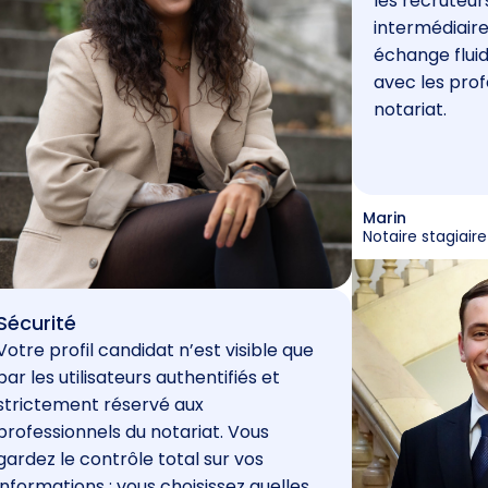
les recruteur
intermédiaire
échange fluid
avec les prof
notariat.
Marin
Notaire stagiaire
Sécurité
Votre profil candidat n’est visible que
par les utilisateurs authentifiés et
strictement réservé aux
professionnels du notariat. Vous
gardez le contrôle total sur vos
informations : vous choisissez quelles