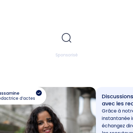
Sponsorisé
assamine
Discussions
édactrice d’actes
avec les re
Grâce à notr
instantanée i
échangez di