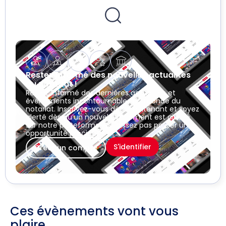
Restez informé des nouvelles actualités
du notariat !
Restez informé des dernières actualités et
événements incontournables du monde du
notariat. Inscrivez-vous dès maintenant et soyez
alerté dès qu’un nouvel événement est ajouté
sur notre plateforme. Ne laissez pas passer une
opportunité précieuse !
S'identifier
Créer un compte
Ces évènements vont vous
plaire