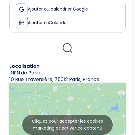
Le
De
Ajouter au calendrier Google
11
18:00
mars
à
Ajouter à iCalendar
2026
21:00
Localisation
INFN de Paris
10 Rue Traversière, 75012 Paris, France
Cliquez pour accepter les cookies
marketing et activer ce contenu