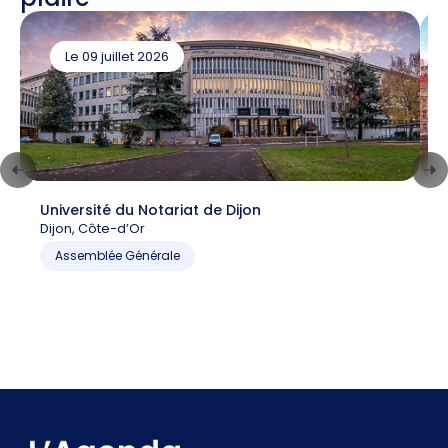
Le 09 juillet 2026
Université du Notariat de Dijon
C
Dijon, Côte-d’Or
6
P
Assemblée Générale