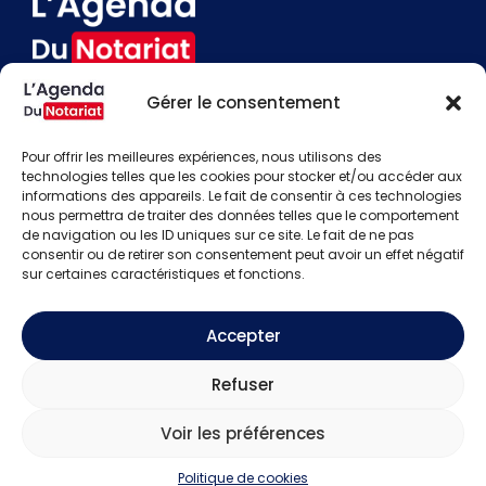
Gérer le consentement
Devenir annonceur
Contact
Pour offrir les meilleures expériences, nous utilisons des
Besoin d'aide
technologies telles que les cookies pour stocker et/ou accéder aux
informations des appareils. Le fait de consentir à ces technologies
Actualités
nous permettra de traiter des données telles que le comportement
Évènements
de navigation ou les ID uniques sur ce site. Le fait de ne pas
Offres d'emploi
consentir ou de retirer son consentement peut avoir un effet négatif
Candidats
sur certaines caractéristiques et fonctions.
S'identifier
Créer un compte
Accepter
Mentions légales
Refuser
Politique de confidentialité
CGU
Voir les préférences
Copyright © 2026
L'Agenda Du Notariat.
Tous droits
réservés.
Politique de cookies