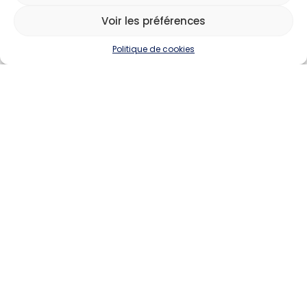
Voir les préférences
Politique de cookies
Devenir annonceur
Contact
Besoin d'aide
Actualités
Évènements
Offres d'emploi
Candidats