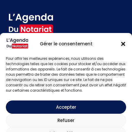
Gérer le consentement
Devenir annonceur
Contact
Pour offrir les meilleures expériences, nous utilisons des
Besoin d'aide
technologies telles que les cookies pour stocker et/ou accéder aux
informations des appareils. Le fait de consentir à ces technologies
Actualités
nous permettra de traiter des données telles que le comportement
Évènements
de navigation ou les ID uniques sur ce site. Le fait de ne pas
Offres d'emploi
consentir ou de retirer son consentement peut avoir un effet négatif
Candidats
sur certaines caractéristiques et fonctions.
S'identifier
Créer un compte
Accepter
Mentions légales
Refuser
Politique de confidentialité
CGU