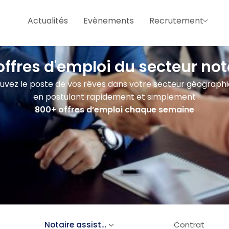
Actualités
Evènements
Recrutement
offres d'emploi du secteur not
uvez le poste de vos rêves dans votre secteur géograph
en postulant rapidement et simplement
800+ offres d’emploi chaque semaine
Notaire assistant
Contrat